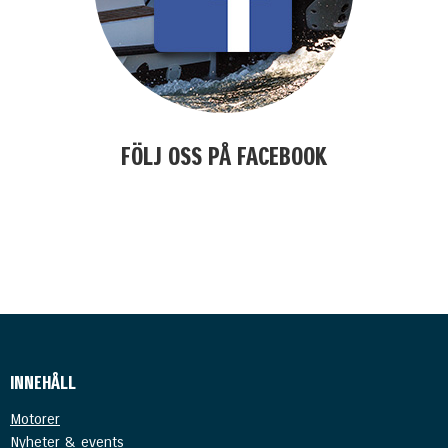
FÖLJ OSS PÅ FACEBOOK
kjasöflajf
INNEHÅLL
Motorer
Nyheter & events