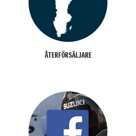
ÅTERFÖRSÄLJARE
alfdjslöafjöl