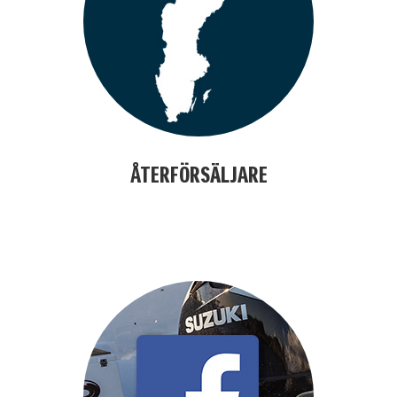
ÅTERFÖRSÄLJARE
alfdjslöafjöl