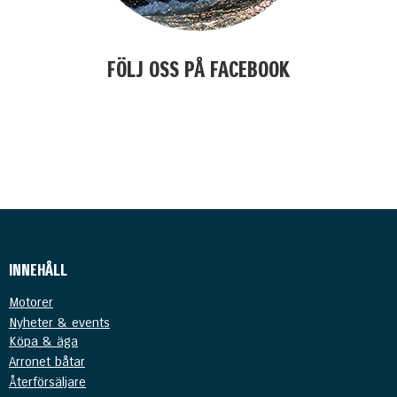
FÖLJ OSS PÅ FACEBOOK
kjasöflajf
INNEHÅLL
Motorer
Nyheter & events
Köpa & äga
Arronet båtar
Återförsäljare