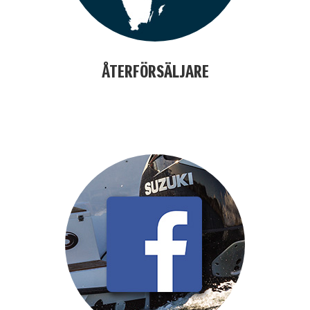
ÅTERFÖRSÄLJARE
alfdjslöafjöl