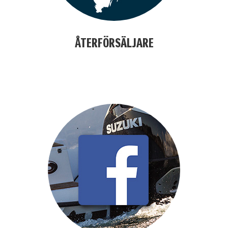
ÅTERFÖRSÄLJARE
alfdjslöafjöl